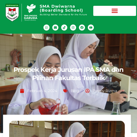
SMA Dwiwarna
(Boarding School)
Building Better Standard for the Future
Prospek Kerja Jurusan IPA SMA dan
Pilihan Fakultas Terbaik
Februari 4, 2024
Blog
Peppy Rizma