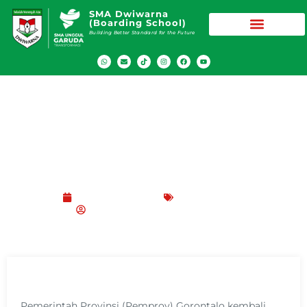
SMA Dwiwarna
(Boarding School)
Building Better Standard for the Future
Jalin Kerjasama, Dwiwarna Lanjutkan
MoU dengan Pemprov Gorontalo
Februari 26, 2020
Berita
,
Nasional
SMA Dwiwarna (Boarding School)
Pemerintah Provinsi (Pemprov) Gorontalo kembali