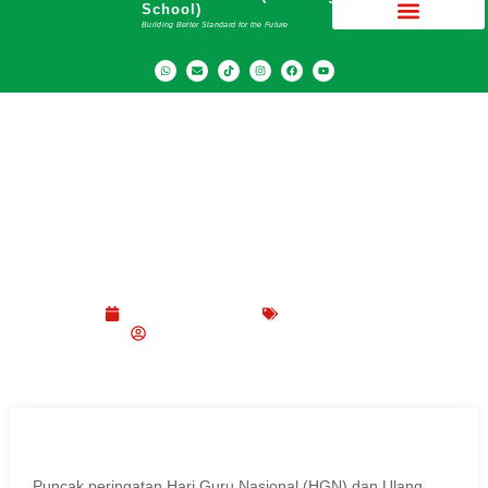
School)
Building Better Standard for the Future
Guru SMA Dwiwarna Terima Tanda
Kehormatan Satyalancana 2019
Desember 3, 2019
Berita
,
Nasional
SMA Dwiwarna (Boarding School)
Puncak peringatan Hari Guru Nasional (HGN) dan Ulang