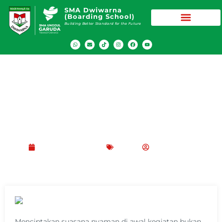
SMA Dwiwarna
(Boarding School)
Building Better Standard for the Future
Pengertian Ice Breaking, Manfaat, dan
Contoh untuk Siswa dan Organisasi
November 13, 2025
Blog
Peppy Rizma
Menciptakan suasana nyaman di awal kegiatan bukan