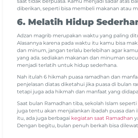
saat tidak berpuasa. Kamu menjadi sadar atas b
diberikan, seperti bisa membeli makanan atau 
6. Melatih Hidup Sederha
Adzan magrib merupakan waktu yang paling dit
Alasannya karena pada waktu itu kamu bisa ma
dan minum, jangan terlalu berlebihan agar kam
yang ada. sediakan makanan dan minuman secuk
menjadi terlatih untuk hidup sederhana.
Nah itulah 6 hikmah puasa ramadhan dan manfa
penjelasan diatas diketahui jika puasa di bulan
tetapi juga ada hikmah dan manfaat yang didap
Saat bulan Ramadhan tiba, sekolah Islam sepert
juga tentu akan menjalankan ibadah puasa dan i
itu, ada juga berbagai
kegiatan saat Ramadhan
ya
Dengan begitu, bulan penuh berkah bisa dilewa