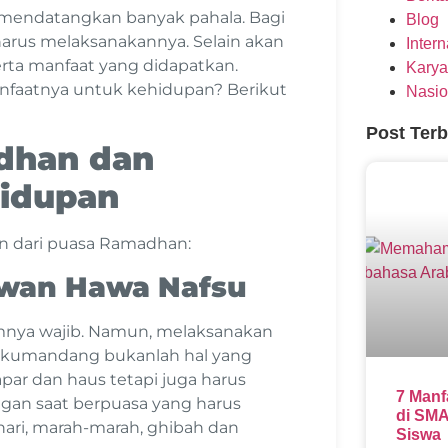
 mendatangkan banyak pahala. Bagi
Blog
rus melaksanakannya. Selain akan
Inter
rta manfaat yang didapatkan.
Karya
nfaatnya untuk kehidupan? Berikut
Nasio
Post Ter
dhan dan
hidupan
n dari puasa Ramadhan:
lawan Hawa Nafsu
mnya wajib. Namun, melaksanakan
erkumandang bukanlah hal yang
ar dan haus tetapi juga harus
7 Manf
ngan saat berpuasa yang harus
di SMA
 hari, marah-marah, ghibah dan
Siswa