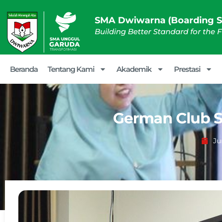
SMA Dwiwarna (Boarding S
Building Better Standard for the 
Beranda
Tentang Kami
Akademik
Prestasi
German Club 
Ju