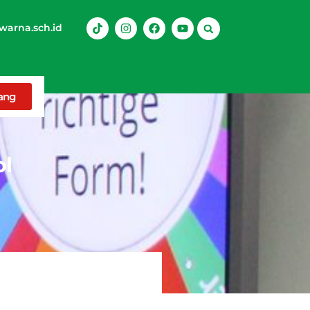
arna.sch.id
rang
l