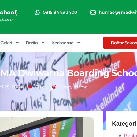
chool)
0815 8443 3400
humas@smadwiw
Future
Galeri
Berita
Kerjasama
Daftar Seka
SMA Dwiwarna Boarding Schoo
ni 25, 2024
Blog
Peppy Rizma
Kategori
Berita