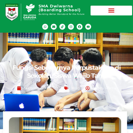
SMA Dwiwarna
(Boarding School)
Building Better Standard for the Future
Fungsi Sebenarnya Perpustakaan di
Sekolah, Siswa Wajib Tahu
September 17, 2022
Blog
Peppy Rizma