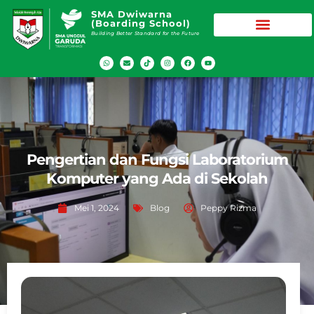
SMA Dwiwarna
(Boarding School)
Building Better Standard for the Future
Pengertian dan Fungsi Laboratorium
Komputer yang Ada di Sekolah
Mei 1, 2024
Blog
Peppy Rizma