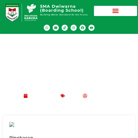
SMA Dwiwarna
(Boarding School)
Building Better Standard for the Future
Intip Fasilitas STEM SMA Dwiwarna
Boarding School: Laboratorium hingga
Smart Class
Maret 1, 2026
Blog
Peppy Rizma
Ringkasan