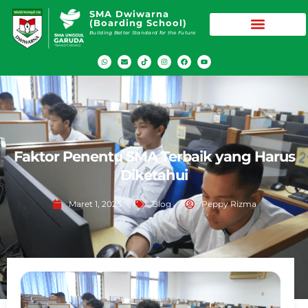
SMA Dwiwarna
(Boarding School)
Building Better Standard for the Future
Faktor Penentu SMA Terbaik yang Harus
Diketahui
Maret 1, 2025
Blog
Peppy Rizma