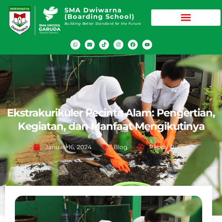
SMA Dwiwarna
(Boarding School)
Building Better Standard for the Future
Ekstrakurikuler Pecinta Alam: Pengertian,
Kegiatan, dan Manfaat Mengikutinya
Januari 16, 2024
Blog
Peppy Rizma