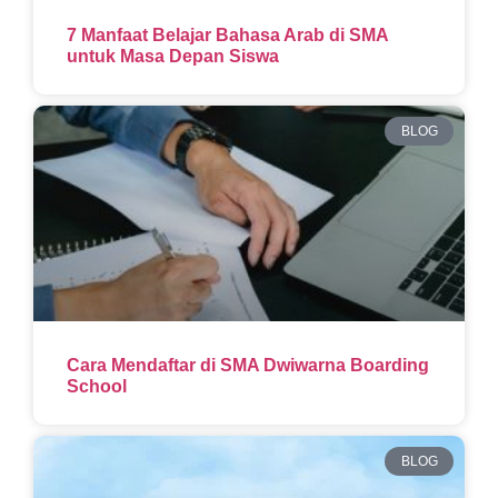
7 Manfaat Belajar Bahasa Arab di SMA
untuk Masa Depan Siswa
BLOG
Cara Mendaftar di SMA Dwiwarna Boarding
School
BLOG