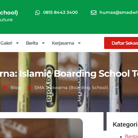
chool)
0815 8443 3400
humas@smadwiw
Future
Galeri
Berita
Kerjasama
Daftar Seka
na: Islamic Boarding School T
Blog
SMA Dwiwarna (Boarding School)
Kategori
Berita