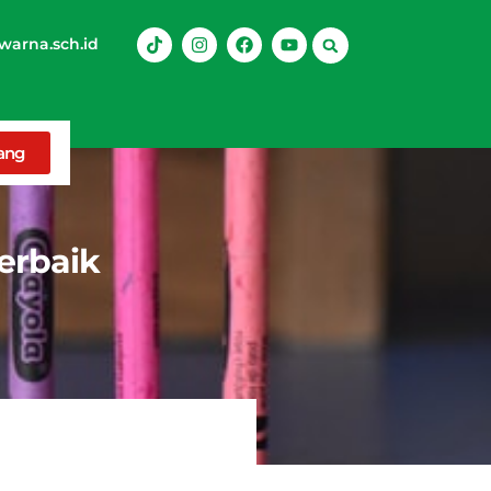
arna.sch.id
rang
erbaik