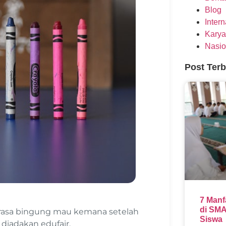
Blog
Inter
Karya
Nasio
Post Ter
7 Manf
di SMA
rasa bingung mau kemana setelah
Siswa
 diadakan edufair.