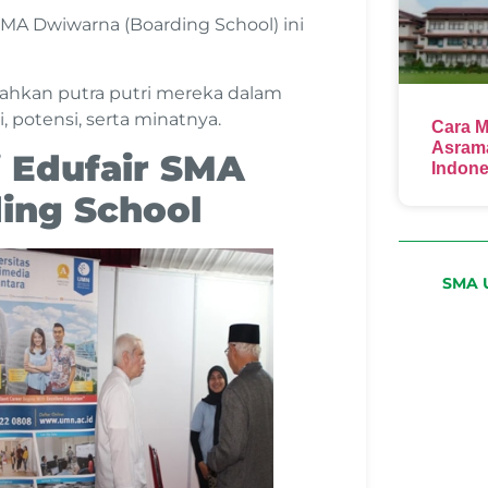
 SMA Dwiwarna (Boarding School) ini
ahkan putra putri mereka dalam
 potensi, serta minatnya.
Cara M
Asrama
 Edufair SMA
Indone
ing School
SMA U