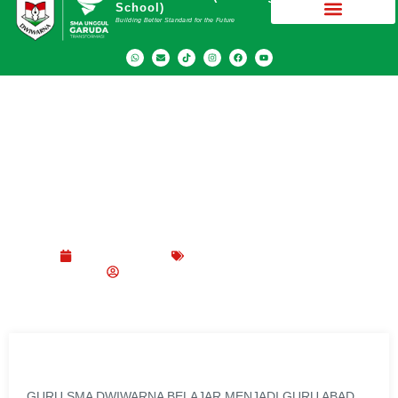
School)
Building Better Standard for the Future
Guru SMA Dwiwarna Belajar Menjadi Guru
Abad 21 dari Australia
Maret 25, 2019
Berita
,
Internasional
,
Nasional
SMA Dwiwarna (Boarding School)
GURU SMA DWIWARNA BELAJAR MENJADI GURU ABAD