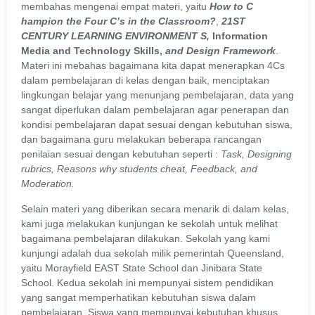
membahas mengenai empat materi, yaitu
How to C
hampion the Four C’s in the Classroom?
,
21ST
CENTURY LEARNING ENVIRONMENT
S,
Information
Media and Technology Skills,
and
Design Framework
.
Materi ini mebahas bagaimana kita dapat menerapkan 4Cs
dalam pembelajaran di kelas dengan baik, menciptakan
lingkungan belajar yang menunjang pembelajaran, data yang
sangat diperlukan dalam pembelajaran agar penerapan dan
kondisi pembelajaran dapat sesuai dengan kebutuhan siswa,
dan bagaimana guru melakukan beberapa rancangan
penilaian sesuai dengan kebutuhan seperti :
Task, Designing
rubrics, Reasons why students cheat, Feedback, and
Moderation.
Selain materi yang diberikan secara menarik di dalam kelas,
kami juga melakukan kunjungan ke sekolah untuk melihat
bagaimana pembelajaran dilakukan. Sekolah yang kami
kunjungi adalah dua sekolah milik pemerintah Queensland,
yaitu Morayfield EAST State School dan Jinibara State
School. Kedua sekolah ini mempunyai sistem pendidikan
yang sangat memperhatikan kebutuhan siswa dalam
pembelajaran. Siswa yang mempunyai kebutuhan khusus