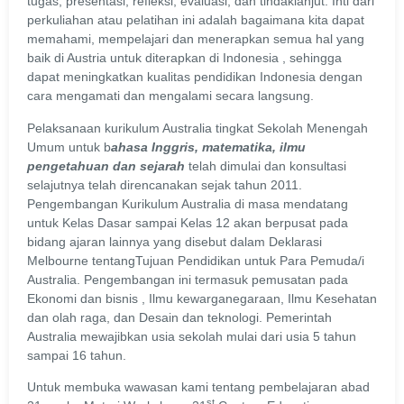
tugas, presentasi, refleksi, evaluasi, dan tindaklanjut. Inti dari
perkuliahan atau pelatihan ini adalah bagaimana kita dapat
memahami, mempelajari dan menerapkan semua hal yang
baik di Austria untuk diterapkan di Indonesia , sehingga
dapat meningkatkan kualitas pendidikan Indonesia dengan
cara mengamati dan mengalami secara langsung.
Pelaksanaan kurikulum Australia tingkat Sekolah Menengah
Umum untuk b
ahasa Inggris, matematika, ilmu
pengetahuan dan sejarah
telah dimulai dan konsultasi
selajutnya telah direncanakan sejak tahun 2011.
Pengembangan Kurikulum Australia di masa mendatang
untuk Kelas Dasar sampai Kelas 12 akan berpusat pada
bidang ajaran lainnya yang disebut dalam Deklarasi
Melbourne tentangTujuan Pendidikan untuk Para Pemuda/i
Australia. Pengembangan ini termasuk pemusatan pada
Ekonomi dan bisnis , Ilmu kewarganegaraan, Ilmu Kesehatan
dan olah raga, dan Desain dan teknologi. Pemerintah
Australia mewajibkan usia sekolah mulai dari usia 5 tahun
sampai 16 tahun.
Untuk membuka wawasan kami tentang pembelajaran abad
st