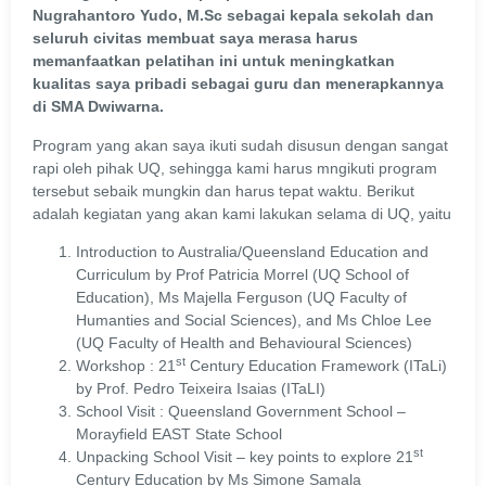
Nugrahantoro Yudo, M.Sc sebagai kepala sekolah dan
seluruh civitas membuat saya merasa harus
memanfaatkan pelatihan ini untuk meningkatkan
kualitas saya pribadi sebagai guru dan menerapkannya
di SMA Dwiwarna.
Program yang akan saya ikuti sudah disusun dengan sangat
rapi oleh pihak UQ, sehingga kami harus mngikuti program
tersebut sebaik mungkin dan harus tepat waktu. Berikut
adalah kegiatan yang akan kami lakukan selama di UQ, yaitu
Introduction to Australia/Queensland Education and
Curriculum by Prof Patricia Morrel (UQ School of
Education), Ms Majella Ferguson (UQ Faculty of
Humanties and Social Sciences), and Ms Chloe Lee
(UQ Faculty of Health and Behavioural Sciences)
st
Workshop : 21
Century Education Framework (ITaLi)
by Prof. Pedro Teixeira Isaias (ITaLI)
School Visit : Queensland Government School –
Morayfield EAST State School
st
Unpacking School Visit – key points to explore 21
Century Education by Ms Simone Samala