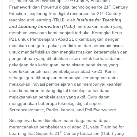
21, maka Materi Workshop : 21
Century Education
st
Framework dan Powerful digital technologies for 21
Century
st
Eduction : exploring free digital resources for 21
Century
teaching and learning (ITaLi) oleh
Institute for Teaching
and Learning Innovation (ITaLi)
merupakan materi yang
membuat wawasan kami menjadi terbuka. Kerangka Kerja
P21 untuk Pembelajaran Abad 21 dikembangkan dengan
masukan dari guru, pakar pendidikan, dan pemimpin bisnis
untuk mendefinisikan dan mengilustrasikan keterampilan dan
pengetahuan yang dibutuhkan siswa untuk berhasil dalam
pekerjaan dan kehidupan, serta sistem pendukung yang
diperlukan untuk hasil pembelajaran abad ke-21. Kami
sebagai guru diharapkan mempunyai kemampuan untuk
melakukan inovasi pembelajaran dan mempunyai keahlian
atau kemahiran tentang digital teknologi untuk dapat
melaksanakan pembelajaran yang aktif. Guru dapat
menggunakan beberapa teknologi digital seperti
Screencastomatic, Padlet, kahoot, and Poll Everywhere.
Selanjutnya kami diberikan materi bagaimana dapat
merencanakan pembelajaran di abad 21, yaitu Planning for
st
Learning that Supports 21
Century Education (ITaLI) yang