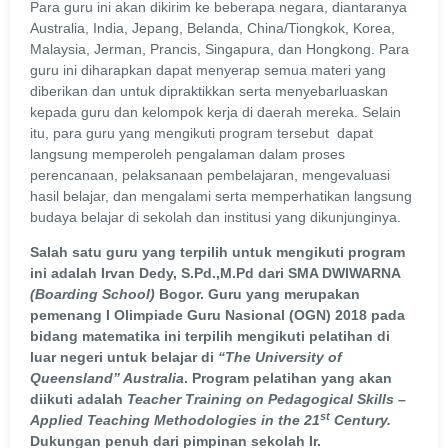
Para guru ini akan dikirim ke beberapa negara, diantaranya
Australia, India, Jepang, Belanda, China/Tiongkok, Korea,
Malaysia, Jerman, Prancis, Singapura, dan Hongkong. Para
guru ini diharapkan dapat menyerap semua materi yang
diberikan dan untuk dipraktikkan serta menyebarluaskan
kepada guru dan kelompok kerja di daerah mereka. Selain
itu, para guru yang mengikuti program tersebut dapat
langsung memperoleh pengalaman dalam proses
perencanaan, pelaksanaan pembelajaran, mengevaluasi
hasil belajar, dan mengalami serta memperhatikan langsung
budaya belajar di sekolah dan institusi yang dikunjunginya.
Salah satu guru yang terpilih untuk mengikuti program
ini adalah Irvan Dedy, S.Pd.,M.Pd dari SMA DWIWARNA
(Boarding School)
Bogor. Guru yang merupakan
pemenang I Olimpiade Guru Nasional (OGN) 2018 pada
bidang matematika ini terpilih mengikuti pelatihan di
luar negeri untuk belajar di
“The University of
Queensland” Australia
. Program pelatihan yang akan
diikuti adalah
Teacher Training on Pedagogical Skills –
st
Applied Teaching Methodologies in the 21
Century.
Dukungan penuh dari pimpinan sekolah Ir.