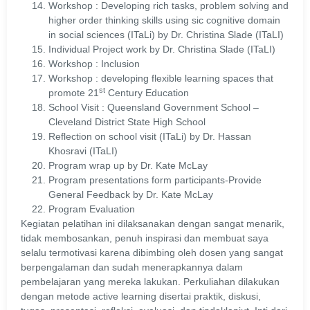
Workshop : Developing rich tasks, problem solving and
higher order thinking skills using sic cognitive domain
in social sciences (ITaLi) by Dr. Christina Slade (ITaLI)
Individual Project work by Dr. Christina Slade (ITaLI)
Workshop : Inclusion
Workshop : developing flexible learning spaces that
st
promote 21
Century Education
School Visit : Queensland Government School –
Cleveland District State High School
Reflection on school visit (ITaLi) by Dr. Hassan
Khosravi (ITaLI)
Program wrap up by Dr. Kate McLay
Program presentations form participants-Provide
General Feedback by Dr. Kate McLay
Program Evaluation
Kegiatan pelatihan ini dilaksanakan dengan sangat menarik,
tidak membosankan, penuh inspirasi dan membuat saya
selalu termotivasi karena dibimbing oleh dosen yang sangat
berpengalaman dan sudah menerapkannya dalam
pembelajaran yang mereka lakukan. Perkuliahan dilakukan
dengan metode active learning disertai praktik, diskusi,