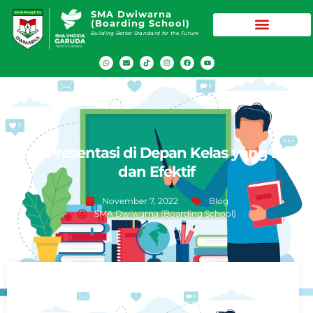
SMA Dwiwarna
(Boarding School)
Building Better Standard for the Future
Cara Presentasi di Depan Kelas yang Baik
dan Efektif
November 7, 2022
Blog
SMA Dwiwarna (Boarding School)