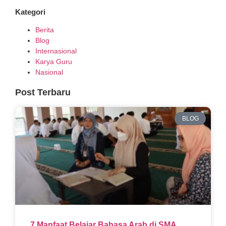
Kategori
Berita
Blog
Internasional
Karya Guru
Nasional
Post Terbaru
BLOG
7 Manfaat Belajar Bahasa Arab di SMA