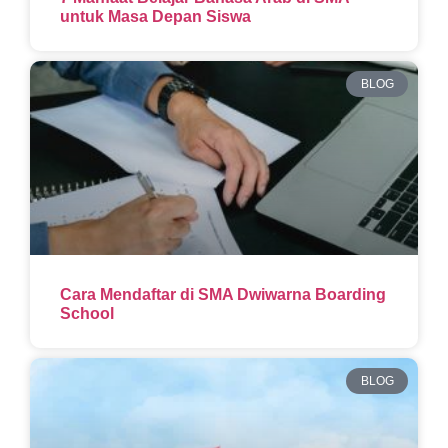
untuk Masa Depan Siswa
BLOG
Cara Mendaftar di SMA Dwiwarna Boarding
School
BLOG