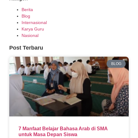
Berita
Blog
Internasional
Karya Guru
Nasional
Post Terbaru
BLOG
7 Manfaat Belajar Bahasa Arab di SMA
untuk Masa Depan Siswa