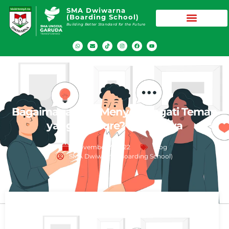
SMA Dwiwarna
(Boarding School)
Building Better Standard for the Future
Bagaimana Cara Menyemangati Teman
yang Insecure? Ini Tipsnya
November 3, 2022
Blog
SMA Dwiwarna (Boarding School)