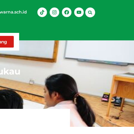
arna.sch.id
rang
ukau