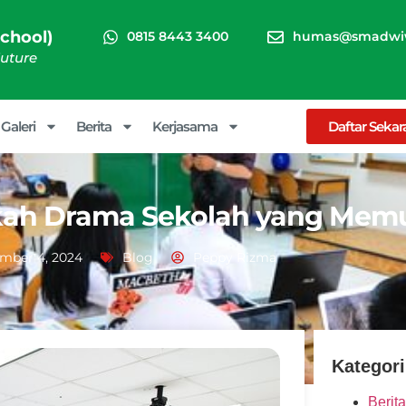
chool)
0815 8443 3400
humas@smadwiw
Future
Galeri
Berita
Kerjasama
Daftar Seka
skah Drama Sekolah yang Mem
mber 4, 2024
Blog
Peppy Rizma
Kategori
Berita