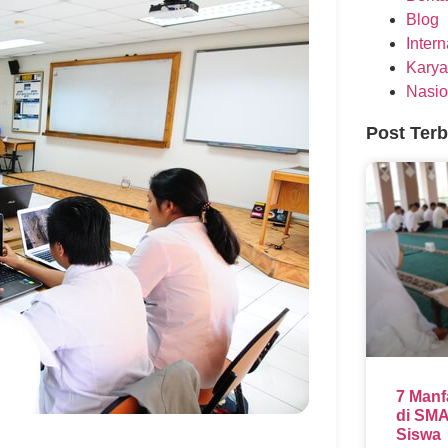
Blog
Inter
Karya
Nasio
Post Ter
7 Manf
di SMA
Siswa