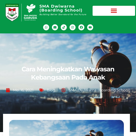
SMA Dwiwarna
(Boarding School)
Building Better Standard for the Future
Cara Meningkatkan Wawasan
Kebangsaan Pada Anak
Mei 16, 2021
Blog
SMA Dwiwarna (Boarding School)