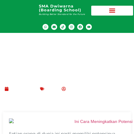
SMA Dwiwarna
(Boarding School)
Building Better Standard for the Future
Cara Meningkatkan Potensi Diri Untuk
Masa Depan Yang Lebih Baik
Juni 28, 2021
Blog
SMA Dwiwarna (Boarding School)
Setiap orang di dunia ini pasti memiliki potensinya