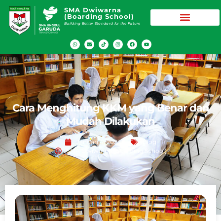
SMA Dwiwarna
(Boarding School)
Building Better Standard for the Future
Cara Menghitung KKM yang Benar dan
Mudah Dilakukan
Januari 4, 2023
Blog
SMA Dwiwarna (Boarding School)