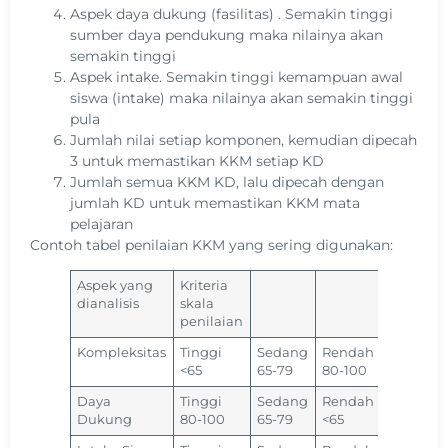
Aspek daya dukung (fasilitas) . Semakin tinggi
sumber daya pendukung maka nilainya akan
semakin tinggi
Aspek intake. Semakin tinggi kemampuan awal
siswa (intake) maka nilainya akan semakin tinggi
pula
Jumlah nilai setiap komponen, kemudian dipecah
3 untuk memastikan KKM setiap KD
Jumlah semua KKM KD, lalu dipecah dengan
jumlah KD untuk memastikan KKM mata
pelajaran
Contoh tabel penilaian KKM yang sering digunakan:
Aspek yang
Kriteria
dianalisis
skala
penilaian
Kompleksitas
Tinggi
Sedang
Rendah
<65
65-79
80-100
Daya
Tinggi
Sedang
Rendah
Dukung
80-100
65-79
<65