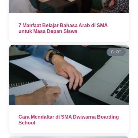
7 Manfaat Belajar Bahasa Arab di SMA
untuk Masa Depan Siswa
BLOG
Cara Mendaftar di SMA Dwiwarna Boarding
School