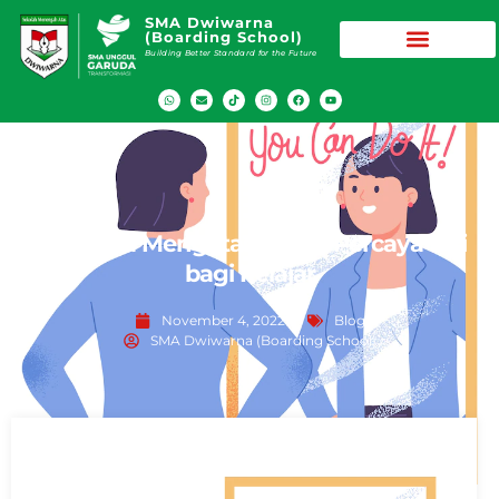
SMA Dwiwarna
(Boarding School)
Building Better Standard for the Future
Ini 5 Cara Mengatasi Tidak Percaya Diri
bagi Pelajar
November 4, 2022
Blog
SMA Dwiwarna (Boarding School)