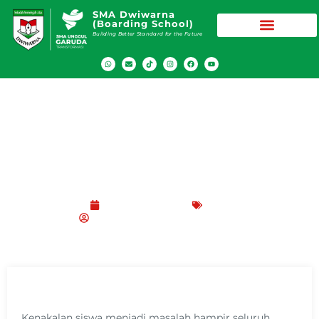
SMA Dwiwarna
(Boarding School)
Building Better Standard for the Future
5 Cara Mengatasi Kenakalan Siswa di
Sekolah
Oktober 24, 2021
Blog
SMA Dwiwarna (Boarding School)
Kenakalan siswa menjadi masalah hampir seluruh