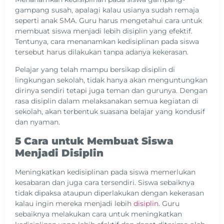
gampang susah, apalagi kalau usianya sudah remaja
seperti anak SMA. Guru harus mengetahui cara untuk
membuat siswa menjadi lebih disiplin yang efektif.
Tentunya, cara menanamkan kedisiplinan pada siswa
tersebut harus dilakukan tanpa adanya kekerasan.
Pelajar yang telah mampu bersikap disiplin di
lingkungan sekolah, tidak hanya akan menguntungkan
dirinya sendiri tetapi juga teman dan gurunya. Dengan
rasa disiplin dalam melaksanakan semua kegiatan di
sekolah, akan terbentuk suasana belajar yang kondusif
dan nyaman.
5 Cara untuk Membuat Siswa
Menjadi Disiplin
Meningkatkan kedisiplinan pada siswa memerlukan
kesabaran dan juga cara tersendiri. Siswa sebaiknya
tidak dipaksa ataupun diperlakukan dengan kekerasan
kalau ingin mereka menjadi lebih
disiplin
. Guru
sebaiknya melakukan cara untuk meningkatkan