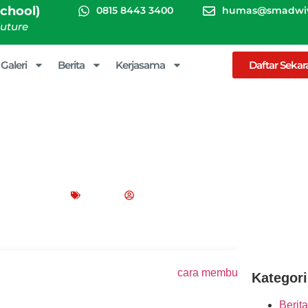
chool)
0815 8443 3400
humas@smadwiw
Future
Galeri
Berita
Kerjasama
Daftar Seka
t Karya Ilmiah yang Baik da
ober 4, 2024
Blog
Peppy Rizma
Kategori
Berita