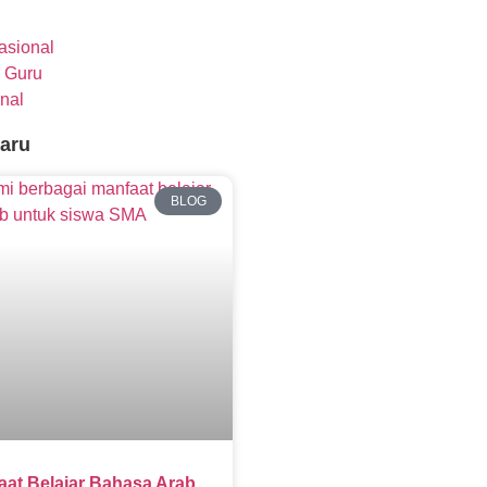
nasional
 Guru
nal
baru
BLOG
aat Belajar Bahasa Arab