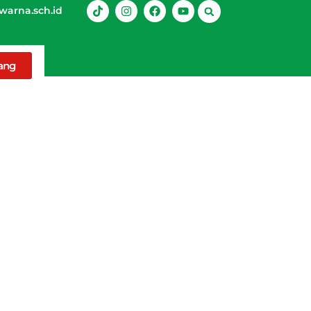
arna.sch.id
rang
n Benar