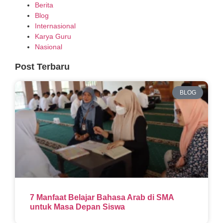
Berita
Blog
Internasional
Karya Guru
Nasional
Post Terbaru
BLOG
7 Manfaat Belajar Bahasa Arab di SMA
untuk Masa Depan Siswa