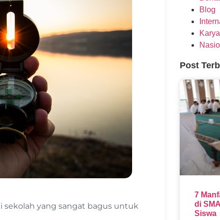
Blog
Inter
Karya
Nasio
Post Ter
7 Manf
di SMA
 di sekolah yang sangat bagus untuk
Siswa