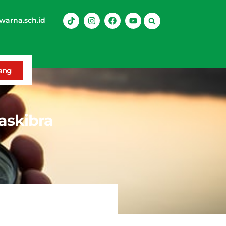
arna.sch.id
rang
askibra