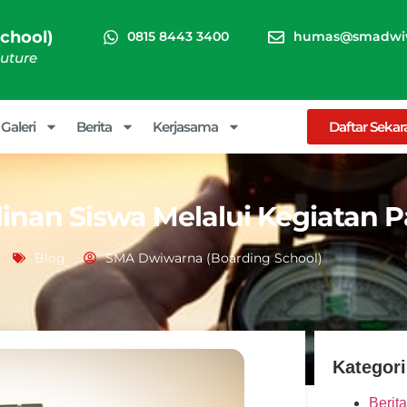
chool)
0815 8443 3400
humas@smadwiw
Future
Galeri
Berita
Kerjasama
Daftar Seka
linan Siswa Melalui Kegiatan P
Blog
SMA Dwiwarna (Boarding School)
Kategori
Berita