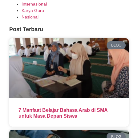
Internasional
Karya Guru
Nasional
Post Terbaru
BLOG
7 Manfaat Belajar Bahasa Arab di SMA
untuk Masa Depan Siswa
BLOG