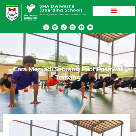
SMA Dwiwarna
(Boarding School)
Building Better Standard for the Future
Cara Menjadi Seorang Pilot Pesawat
Terbang
Juli 16, 2024
Blog
Peppy Rizma