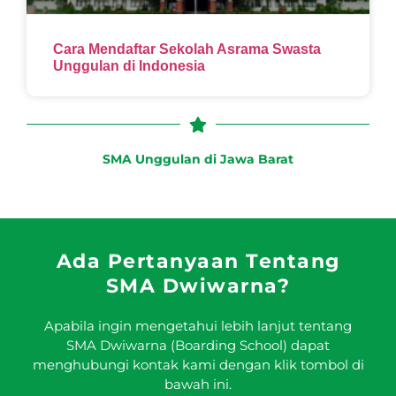
Cara Mendaftar Sekolah Asrama Swasta
Unggulan di Indonesia
SMA Unggulan di Jawa Barat
Ada Pertanyaan Tentang
SMA Dwiwarna?
Apabila ingin mengetahui lebih lanjut tentang
SMA Dwiwarna (Boarding School) dapat
menghubungi kontak kami dengan klik tombol di
bawah ini.