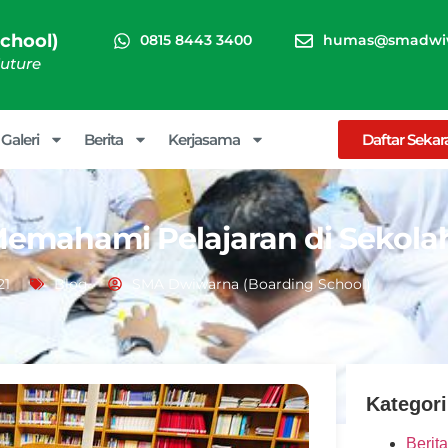
chool)
0815 8443 3400
humas@smadwiw
Future
Galeri
Berita
Kerjasama
Daftar Seka
Memahami Pelajaran di Sekola
21
Blog
SMA Dwiwarna (Boarding School)
Kategori
Berita