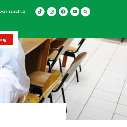
arna.sch.id
rang
h