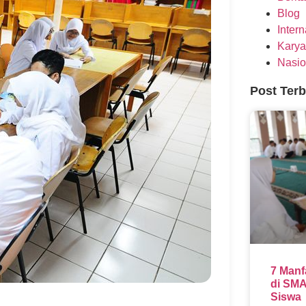
Blog
Inter
Karya
Nasio
Post Ter
7 Manf
di SMA
Siswa