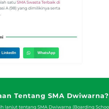
alah satu
SMA Swasta Terbaik di
asi A (98) yang dimilikinya serta
.
ni
LinkedIn
WhatsApp
aan Tentang SMA Dwiwarna?
ih lanjut tentang SMA Dwiwarna (Boarding Schoo