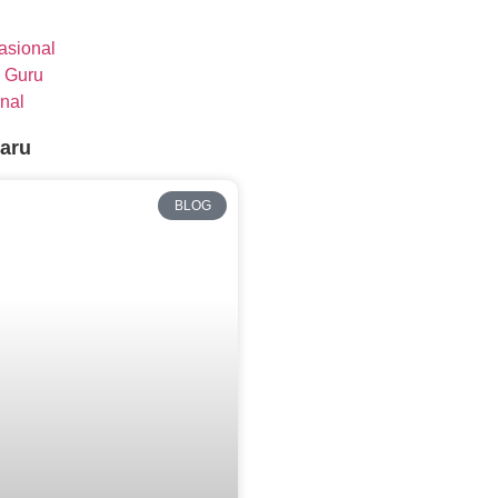
nasional
 Guru
nal
baru
BLOG