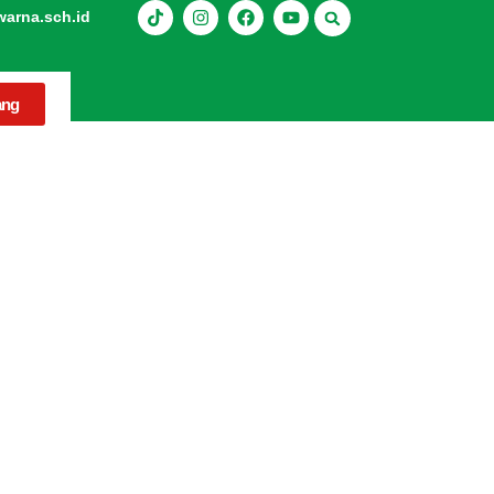
rna.sch.id
ang
rti