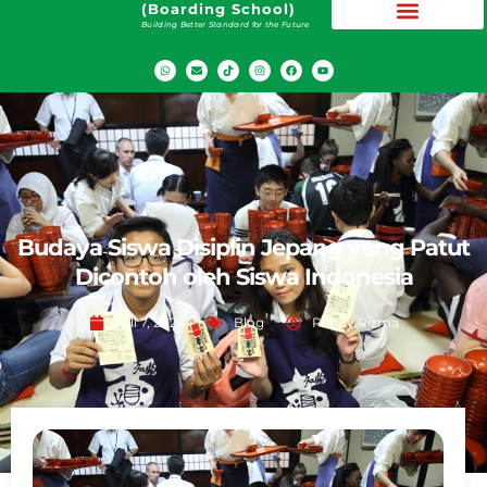
(Boarding School)
Building Better Standard for the Future
Budaya Siswa Disiplin Jepang yang Patut
Dicontoh oleh Siswa Indonesia
Juli 7, 2024
Blog
Peppy Rizma