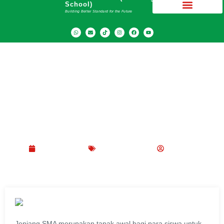
School)
Building Better Standard for the Future
Program Bimbel Persiapan SBMPTN di SMA
Dwiwarna
April 10, 2022
Blog
,
Karya Guru
P Ridwan
Jenjang SMA merupakan tapak awal bagi para siswa untuk