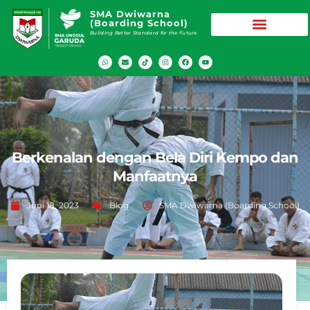
SMA Dwiwarna
(Boarding School)
Building Better Standard for the Future
Berkenalan dengan Bela Diri Kempo dan
Manfaatnya
Juni 18, 2023
Blog
SMA Dwiwarna (Boarding School)