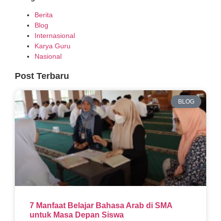
Berita
Blog
Internasional
Karya Guru
Nasional
Post Terbaru
BLOG
7 Manfaat Belajar Bahasa Arab di SMA
untuk Masa Depan Siswa