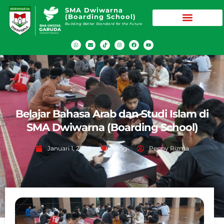
SMA Dwiwarna
(Boarding School)
Building Better Standard for the Future
Belajar Bahasa Arab dan Studi Islam di
SMA Dwiwarna (Boarding School)
Januari 1, 2024
Blog
Peppy Rizma