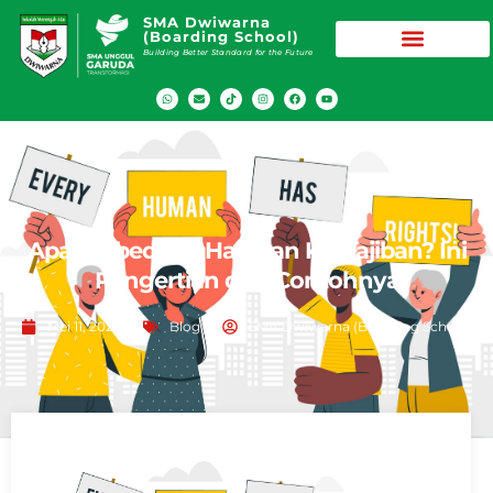
SMA Dwiwarna
(Boarding School)
Building Better Standard for the Future
Apa Perbedaan Hak dan Kewajiban? Ini
Pengertian dan Contohnya
Mei 11, 2022
Blog
SMA Dwiwarna (Boarding School)