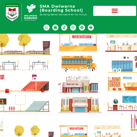
SMA Dwiwarna
(Boarding School)
Building Better Standard for the Future
Apa Manfaat Sarana Sekolah yang
Lengkap? Ini Penjelasannya
Mei 25, 2022
Blog
SMA Dwiwarna (Boarding School)