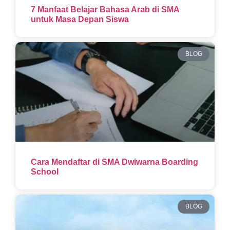
7 Manfaat Belajar Bahasa Arab di SMA
untuk Masa Depan Siswa
BLOG
Cara Mendaftar di SMA Dwiwarna Boarding
School
BLOG