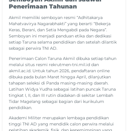
Penerimaan Tahunan
Akmil memiliki semboyan resmi “Adhitakarya
Mahatvavirya Nagarabhakti” yang berarti “Bekerja
Keras, Berani, dan Setia Mengabdi pada Negara”.
Semboyan ini menjadi panduan etika dan dedikasi
setiap Taruna selama pendidikan dan setelah dilantik
sebagai perwira TNI AD.
Penerimaan Calon Taruna Akmil dibuka setiap tahun
melalui situs resmi rekrutmen-tni.mil.id dan
akmil.ac.id. Untuk tahun 2026, pendaftaran online
dibuka pada bulan Maret hingga April, dilanjutkan
tahapan seleksi di Panda masing-masing daerah.
Latihan Widya Yudha sebagai latihan puncak Taruna
tingkat I, II, dan III rutin diadakan di sekitar Lembah
Tidar Magelang sebagai bagian dari kurikulum
pendidikan.
Akademi Militer merupakan lembaga pendidikan
tinggi TNI AD yang mendidik calon perwira melalui
pelatihan akademik, fisik, dan kepemimpinan yang