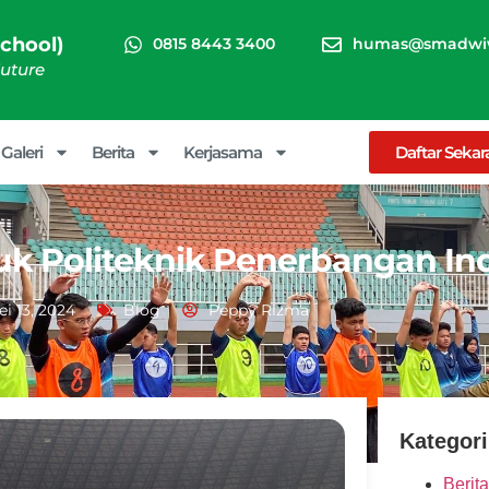
chool)
0815 8443 3400
humas@smadwiw
Future
Galeri
Berita
Kerjasama
Daftar Seka
uk Politeknik Penerbangan In
i 13, 2024
Blog
Peppy Rizma
Kategori
Berita