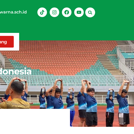
arna.sch.id
rang
donesia