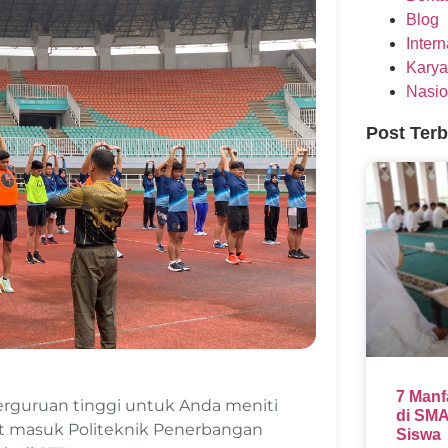
Blog
Inter
Karya
Nasio
Post Ter
7 Manf
erguruan tinggi untuk Anda meniti
di SMA
at masuk Politeknik Penerbangan
Siswa