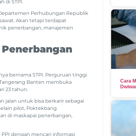
h di STPI.
 Departemen Perhubungan Republik
sawat. Akan tetapi terdapat
eknik penerbangan, manajemen
k Penerbangan
nya bernama STPI. Perguruan tinggi
Cara M
ug Tangerang Banten membuka
Dwiwar
ri 23 tahun.
alan untuk bisa berkarir sebagai
Selain pilot, Poktekbang
an di maskapai penerbangan,
di PPI dengan mencari informasi