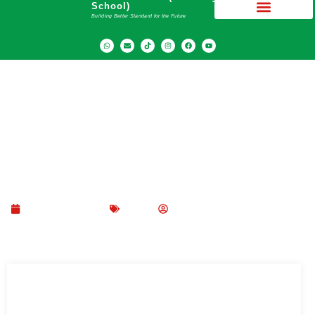
School)
Building Better Standard for the Future
Solusi Kenakalan Remaja yang Efektif dan
Mudah Dilakukan
Februari 19, 2023
Blog
SMA Dwiwarna (Boarding School)