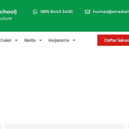
chool)
0815 8443 3400
humas@smadwiw
Future
Galeri
Berita
Kerjasama
Daftar Seka
stasi Akademik