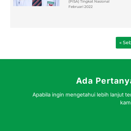
(PISA) Tingkat Nasional
Februari 2022
« Se
Ada Pertan
Apabila ingin mengetahui lebih lanjut
kami