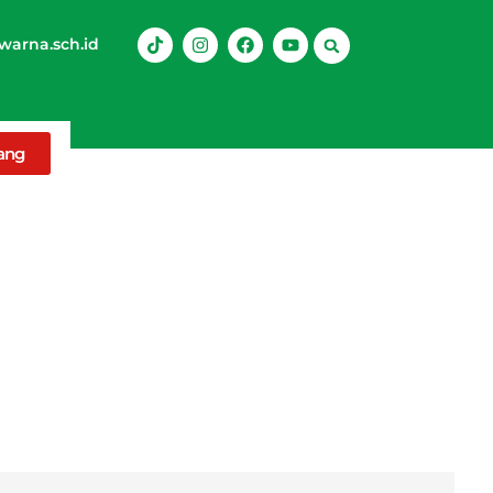
arna.sch.id
rang