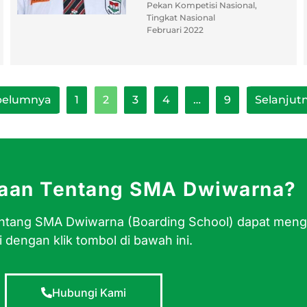
Pekan Kompetisi Nasional,
Tingkat Nasional
Februari 2022
belumnya
1
2
3
4
…
9
Selanjutn
yaan Tentang SMA Dwiwarna?
 tentang SMA Dwiwarna (Boarding School) dapat men
 dengan klik tombol di bawah ini.
Hubungi Kami