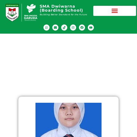
SMA Dwiwarna
(Boarding School)
Building Better Standard for the Future