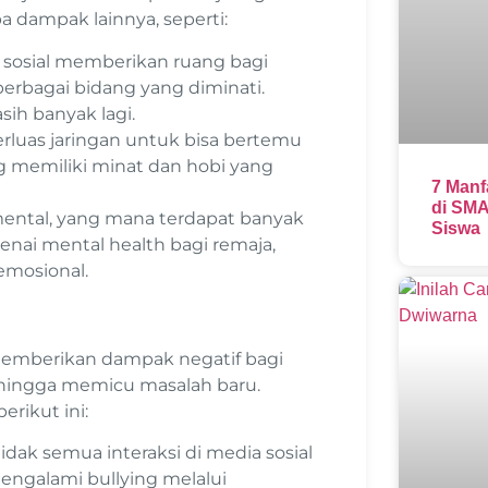
 dampak lainnya, seperti:
 sosial memberikan ruang bagi
erbagai bidang yang diminati.
ih banyak lagi.
luas jaringan untuk bisa bertemu
g memiliki minat dan hobi yang
7 Manf
di SMA
ental, yang mana terdapat banyak
Siswa
enai mental health bagi remaja,
mosional.
 memberikan dampak negatif bagi
ehingga memicu masalah baru.
rikut ini:
dak semua interaksi di media sosial
engalami bullying melalui