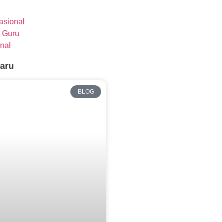
nasional
 Guru
nal
baru
BLOG