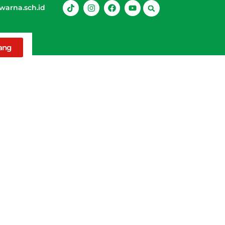
arna.sch.id
rang
al Remaja