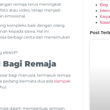
kalangan remaja terus meningkat.
Blog
oto atau video, tetapi menjadi
Inter
n emosional.
Karya
Nasio
yang kompleks baik dengan orang
nan kepada siswa. Hal ini
Post Ter
bisa berbagi cerita dan menemukan
g efektif?
l Bagi Remaja
sar bagi manusia, termasuk remaja
nya pedang bermata dua ada
dampak
hui.
emaja dalam memperluas jaringan