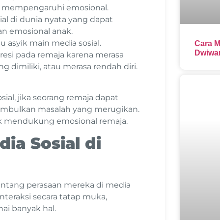
a mempengaruhi emosional.
ial di dunia nyata yang dapat
n emosional anak.
lu asyik main media sosial.
Cara M
Dwiwar
resi pada remaja karena merasa
ng dimiliki, atau merasa rendah diri.
sial, jika seorang remaja dapat
imbulkan masalah yang merugikan.
uk mendukung emosional remaja.
ia Sosial di
entang perasaan mereka di media
interaksi secara tatap muka,
ai banyak hal.