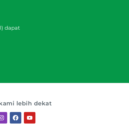
l) dapat
kami lebih dekat