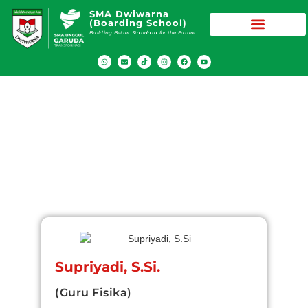
SMA Dwiwarna
(Boarding School)
Building Better Standard for the Future
Supriyadi, S.Si.
(Guru Fisika)