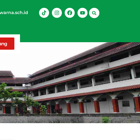
arna.sch.id
rang