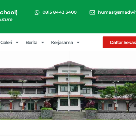
chool)
0815 8443 3400
humas@smadwiw
Future
Galeri
Berita
Kerjasama
Daftar Seka