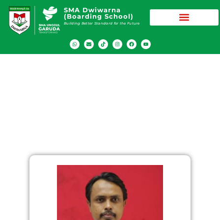
SMA Dwiwarna
(Boarding School)
Building Better Standard for the Future