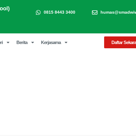
ool)
0815 8443 3400
humas@smadwiwa
ri
Berita
Kerjasama
Daftar Sekar