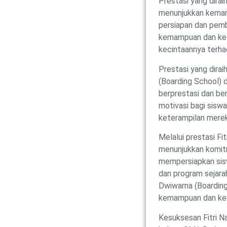
Prestasi yang dirai
menunjukkan kemamp
persiapan dan pemb
kemampuan dan ket
kecintaannya terhad
Prestasi yang dira
(Boarding School) 
berprestasi dan berk
motivasi bagi sisw
keterampilan merek
Melalui prestasi Fi
menunjukkan komit
mempersiapkan siswa
dan program sejara
Dwiwarna (Boardin
kemampuan dan kec
Kesuksesan Fitri Na