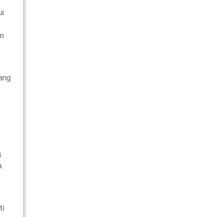
ui
an
ang
s
A
ti