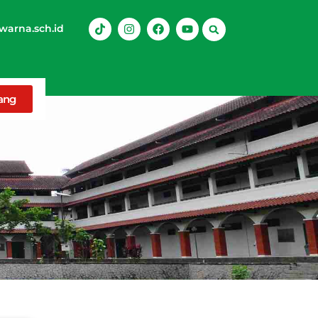
arna.sch.id
rang