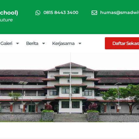
chool)
0815 8443 3400
humas@smadwiw
Future
Galeri
Berita
Kerjasama
Daftar Seka