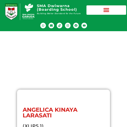
SMA Dwiwarna
(Boarding School)
Building Better Standard for the Future
ANGELICA KINAYA
LARASATI
(XI IPS 1)