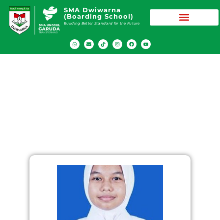
SMA Dwiwarna
(Boarding School)
Building Better Standard for the Future