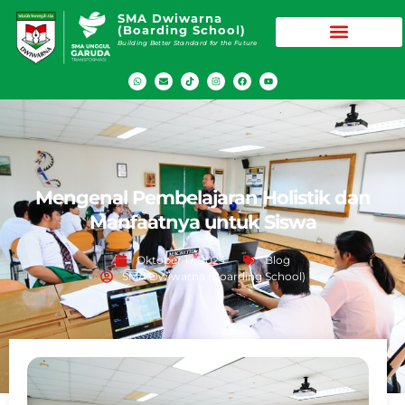
SMA Dwiwarna
(Boarding School)
Building Better Standard for the Future
Mengenal Pembelajaran Holistik dan
Manfaatnya untuk Siswa
Oktober 17, 2023
Blog
SMA Dwiwarna (Boarding School)