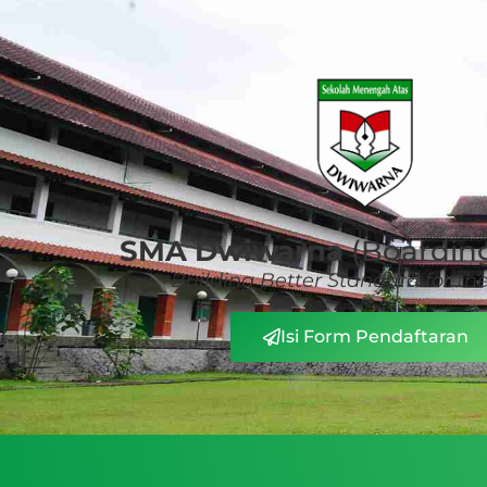
SMA Dwiwarna
(Boarding
Building Better Standard for th
Isi Form Pendaftaran