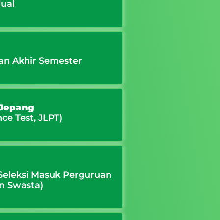
dual
an Akhir Semester
 Jepang
ce Test, JLPT)
 Seleksi Masuk Perguruan
n Swasta)