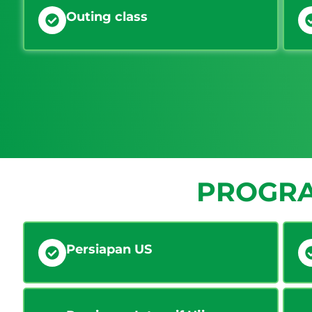
Outing class
PROGRA
Persiapan US