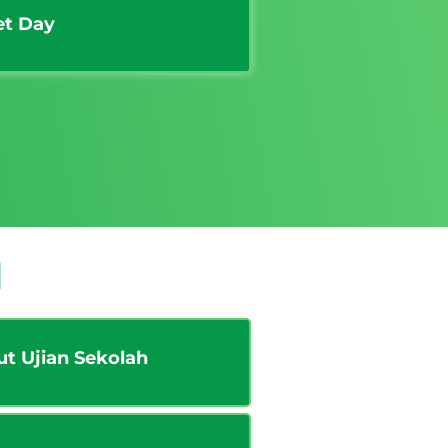
et Day
I
ut Ujian Sekolah