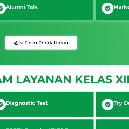
Alumni Talk
Mark
Isi Form Pendaftaran
M LAYANAN KELAS XI
Diagnostic Test
Try O