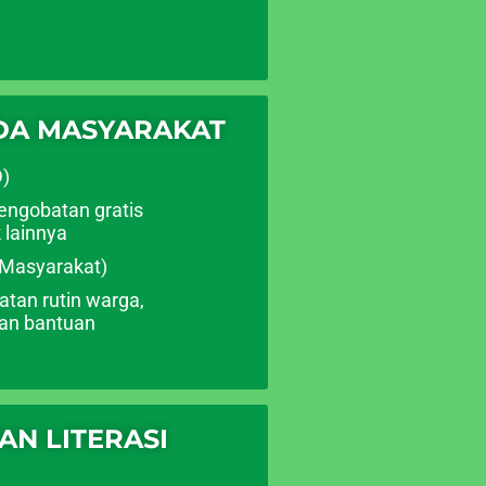
DA MASYARAKAT
D)
pengobatan gratis
 lainnya
Masyarakat)
atan rutin warga,
ian bantuan
N LITERASI