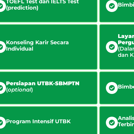
TOEFL Test dan IELTS Test
Bimbi
(prediction)
Laya
Konseling Karir Secara
Pergu
Individual
(Dala
dan K
Persiapan UTBK-SBMPTN
Bimbe
(
optional
)
Anali
Program Intensif UTBK
Terbi