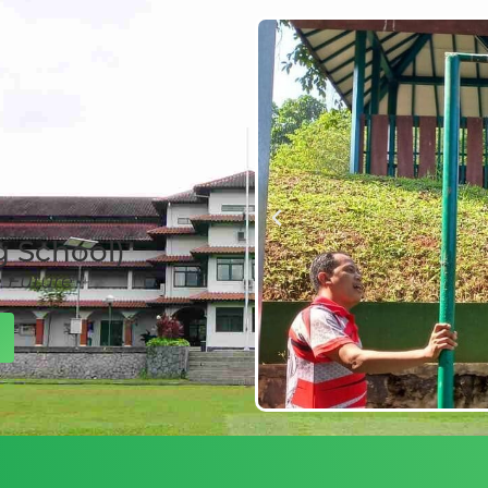
 School)
e Future