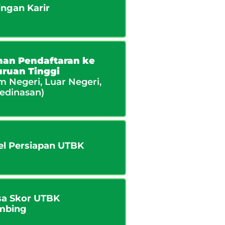
ngan Karir
nan Pendaftaran ke
ruan Tinggi
m Negeri, Luar Negeri,
edinasan)
l Persiapan UTBK
sa Skor UTBK
mbing