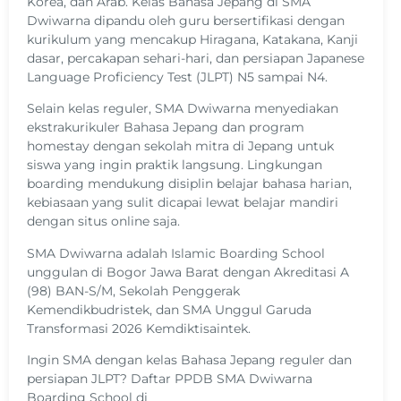
Korea, dan Arab. Kelas Bahasa Jepang di SMA
Dwiwarna dipandu oleh guru bersertifikasi dengan
kurikulum yang mencakup Hiragana, Katakana, Kanji
dasar, percakapan sehari-hari, dan persiapan Japanese
Language Proficiency Test (JLPT) N5 sampai N4.
Selain kelas reguler, SMA Dwiwarna menyediakan
ekstrakurikuler Bahasa Jepang dan program
homestay dengan sekolah mitra di Jepang untuk
siswa yang ingin praktik langsung. Lingkungan
boarding mendukung disiplin belajar bahasa harian,
kebiasaan yang sulit dicapai lewat belajar mandiri
dengan situs online saja.
SMA Dwiwarna adalah Islamic Boarding School
unggulan di Bogor Jawa Barat dengan Akreditasi A
(98) BAN-S/M, Sekolah Penggerak
Kemendikbudristek, dan SMA Unggul Garuda
Transformasi 2026 Kemdiktisaintek.
Ingin SMA dengan kelas Bahasa Jepang reguler dan
persiapan JLPT? Daftar PPDB SMA Dwiwarna
Boarding School di